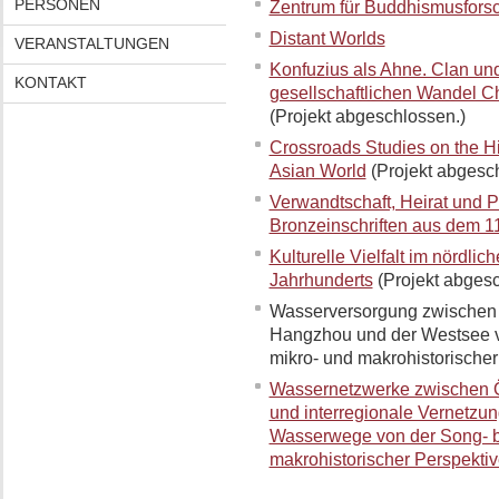
PERSONEN
Zentrum für Buddhismusfors
Distant Worlds
VERANSTALTUNGEN
Konfuzius als Ahne. Clan und
KONTAKT
gesellschaftlichen Wandel C
(Projekt abgeschlossen.)
Crossroads Studies on the Hi
Asian World
(Projekt abgesc
Verwandtschaft, Heirat und Po
Bronzeinschriften aus dem 11.-
Kulturelle Vielfalt im nördlic
Jahrhunderts
(Projekt abgesc
Wasserversorgung zwischen 
Hangzhou und der Westsee vo
mikro- und makrohistorischer 
Wassernetzwerke zwischen Ö
und interregionale Vernetzu
Wasserwege von der Song- bi
makrohistorischer Perspekti