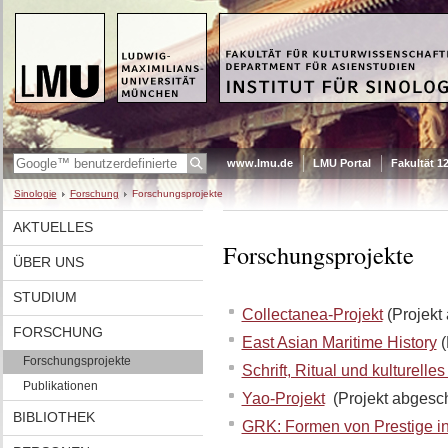
www.lmu.de
LMU Portal
Fakultät 1
Sinologie
Forschung
Forschungsprojekte
AKTUELLES
Forschungsprojekte
ÜBER UNS
STUDIUM
Collectanea-Projekt
(Projekt
FORSCHUNG
East Asian Maritime History
(
Forschungsprojekte
Schrift, Ritual und kulturelle
Publikationen
Yao-Projekt
(Projekt abgesch
BIBLIOTHEK
GRK: Formen von Prestige in